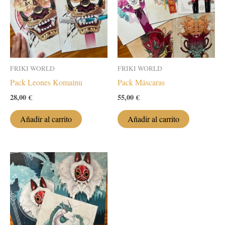
se
pueden
elegir
en
la
FRIKI WORLD
FRIKI WORLD
página
Pack Leones Komainu
Pack Máscaras
de
28,00
€
55,00
€
producto
Añadir al carrito
Añadir al carrito