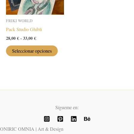
FRIKI WORLD
Pack Studio Ghibli
Rango
28,00
€
-
33,00
€
de
Este
precios:
Seleccionar opciones
desde
producto
28,00 €
tiene
hasta
múltiples
33,00 €
variantes.
Las
opciones
se
Sígueme en:
pueden
elegir
en
ONIRIC OMNIA | Art & Design
la