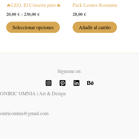
🔥LEO, El Corazón puro🔥
Pack Leones Komainu
opciones
se
Rango
20,00
€
-
230,00
€
28,00
€
de
pueden
Este
precios:
Seleccionar opciones
Añadir al carrito
elegir
desde
producto
20,00 €
en
tiene
hasta
la
múltiples
230,00 €
página
variantes.
de
Las
producto
Sígueme en:
opciones
se
pueden
ONIRIC OMNIA | Art & Design
elegir
en
la
oniricomnia@gmail.com
página
de
producto