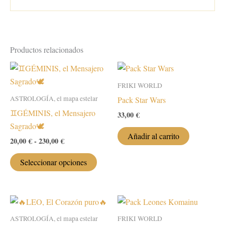
Productos relacionados
FRIKI WORLD
ASTROLOGÍA, el mapa estelar
Pack Star Wars
♊️GÉMINIS, el Mensajero
33,00
€
Sagrado🕊️
Añadir al carrito
Rango
20,00
€
-
230,00
€
de
Este
precios:
Seleccionar opciones
desde
producto
20,00 €
tiene
hasta
múltiples
230,00 €
variantes.
ASTROLOGÍA, el mapa estelar
FRIKI WORLD
Las