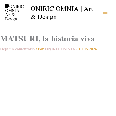
Ir
ONIRIC OMNIA | Art
al
& Design
contenido
MATSURI, la historia viva
Deja un comentario
/ Por
ONIRICOMNIA
/
10.06.2026