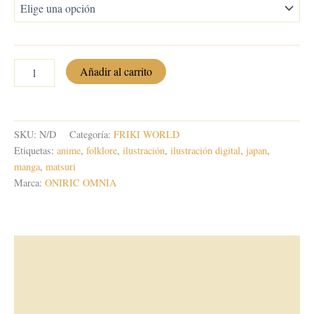
precios:
desde
28,00 €
MATSURI,
Añadir al carrito
la
hasta
historia
viva
90,00 €
cantidad
SKU:
N/D
Categoría:
FRIKI WORLD
Etiquetas:
anime
,
folklore
,
ilustración
,
ilustración digital
,
japan
,
manga
,
matsuri
Marca:
ONIRIC OMNIA
Descripción
Información adicional
Valoraciones (0)