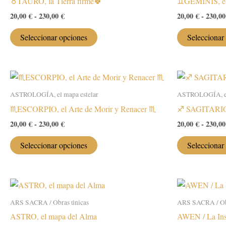
♉️TAURO, la Tierra firme🍀
♊️GÉMINIS, el
Rango
20,00
€
-
230,00
€
20,00
€
-
230,0
de
Este
precios:
Seleccionar opciones
Seleccionar
desde
producto
20,00 €
tiene
hasta
múltiples
230,00 €
variantes.
ASTROLOGÍA, el mapa estelar
ASTROLOGÍA, el
Las
♏️ESCORPIO, el Arte de Morir y Renacer ♏️
♐️ SAGITARIO,
opciones
se
Rango
20,00
€
-
230,00
€
20,00
€
-
230,0
de
pueden
Este
precios:
Seleccionar opciones
Seleccionar
elegir
desde
producto
20,00 €
en
tiene
hasta
la
múltiples
230,00 €
página
variantes.
de
ARS SACRA / Obras únicas
ARS SACRA / Ob
Las
producto
ASTRO, el mapa del Alma
AWEN / La Ins
opciones