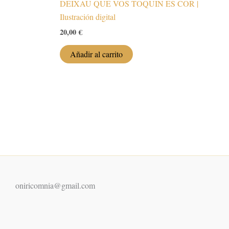
DEIXAU QUE VOS TOQUIN ES COR |
se
Ilustración digital
n
pueden
elegir
20,00
€
en
Añadir al carrito
la
página
de
to
producto
oniricomnia@gmail.com