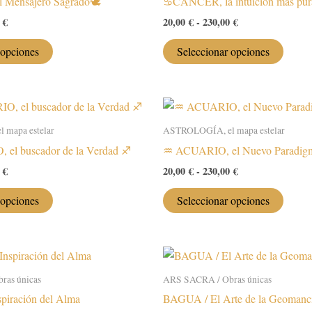
 Mensajero Sagrado🕊️
♋️CÁNCER, la intuición más pur
Rango
Rango
0
€
20,00
€
-
230,00
€
de
de
Este
Este
precios:
precios:
 opciones
Seleccionar opciones
desde
desde
producto
produc
20,00 €
20,00 €
tiene
tiene
hasta
hasta
múltiples
múltip
230,00 €
230,00 €
variantes.
variant
 mapa estelar
ASTROLOGÍA, el mapa estelar
Las
Las
 el buscador de la Verdad ♐️
♒️ ACUARIO, el Nuevo Paradig
opciones
opcion
se
se
Rango
Rango
0
€
20,00
€
-
230,00
€
de
de
pueden
puede
Este
Este
precios:
precios:
 opciones
Seleccionar opciones
elegir
elegir
desde
desde
producto
produc
20,00 €
20,00 €
en
en
tiene
tiene
hasta
hasta
la
la
múltiples
múltip
230,00 €
230,00 €
página
página
variantes.
variant
de
de
ras únicas
ARS SACRA / Obras únicas
Las
Las
producto
produc
piración del Alma
BAGUA / El Arte de la Geomanc
opciones
opcion