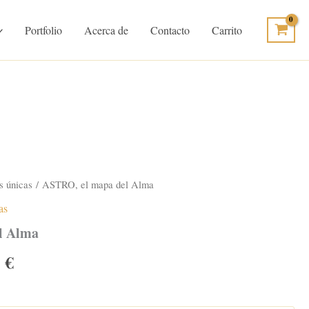
Portfolio
Acerca de
Contacto
Carrito
 únicas
/ ASTRO, el mapa del Alma
as
l Alma
Rango
0
€
de