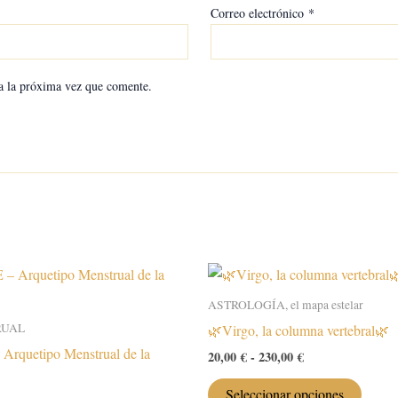
Correo electrónico
*
a la próxima vez que comente.
ASTROLOGÍA, el mapa estelar
RUAL
🌿Virgo, la columna vertebral🌿
quetipo Menstrual de la
Rango
20,00
€
-
230,00
€
de
Este
precios:
Seleccionar opciones