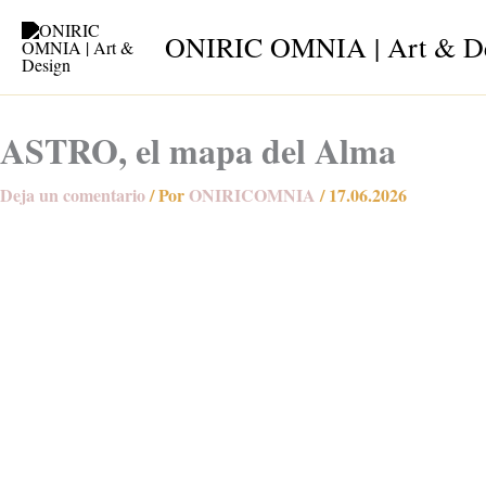
Ir
ONIRIC OMNIA | Art & D
al
contenido
ASTRO, el mapa del Alma
Deja un comentario
/ Por
ONIRICOMNIA
/
17.06.2026