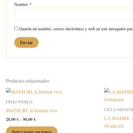
Nombre
*
Guarda mi nombre, correo electrónico y web en este navegador par
Productos relacionados
FRIKI WORLD
CICLO MENST
MATSURI, la historia viva
LA MADRE – Ar
Rango
28,00
€
-
90,00
€
de
Ovulación
Este
precios:
Seleccionar opciones