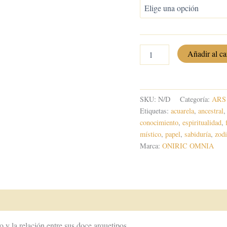
ASTRO,
Añadir al ca
el
mapa
del
Alma
SKU:
N/D
Categoría:
ARS 
cantidad
Etiquetas:
acuarela
,
ancestral
conocimiento
,
espiritualidad
,
místico
,
papel
,
sabiduría
,
zod
Marca:
ONIRIC OMNIA
o y la relación entre sus doce arquetipos.