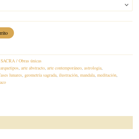
precios:
desde
480,00 €
rrito
hasta
500,00 €
SACRA / Obras únicas
,
arquetipos
,
arte abstracto
,
arte contemporáneo
,
astrologia
,
fases lunares
,
geometría sagrada
,
ilustración
,
mandala
,
meditación
,
iaco