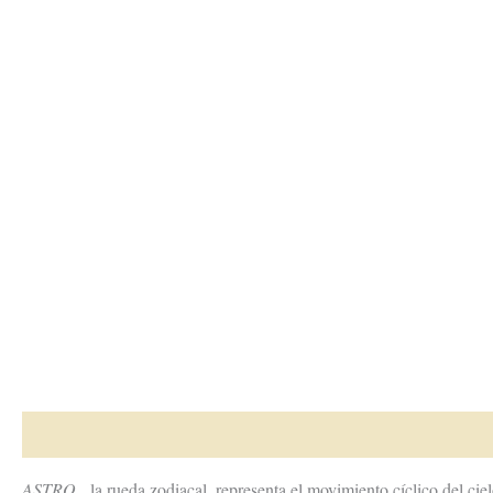
Descripción
Información adicional
Valoraciones (0)
ASTRO,
la rueda zodiacal, representa el movimiento cíclico del ciel