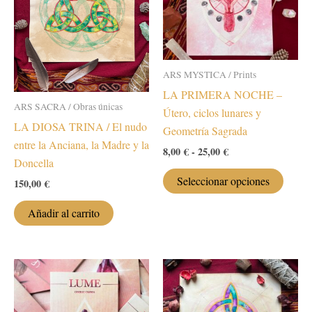
ARS MYSTICA / Prints
LA PRIMERA NOCHE –
ARS SACRA / Obras únicas
Útero, ciclos lunares y
LA DIOSA TRINA / El nudo
Geometría Sagrada
entre la Anciana, la Madre y la
Rango
8,00
€
-
25,00
€
Doncella
de
Este
precios:
Seleccionar opciones
150,00
€
desde
produc
8,00 €
tiene
Añadir al carrito
hasta
múltip
25,00 €
variant
Las
opcion
se