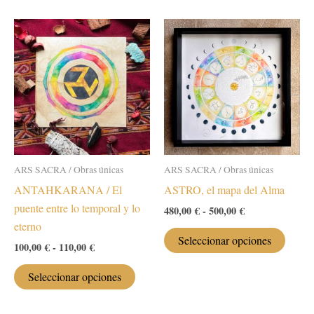
ARS SACRA / Obras únicas
ARS SACRA / Obras únicas
ANTAHKARANA / El
ASTRO, el mapa del Alma
puente entre lo temporal y lo
Rango
480,00
€
-
500,00
€
de
eterno
Este
precios:
Seleccionar opciones
Rango
100,00
€
-
110,00
€
desde
produc
de
480,00 €
Este
tiene
precios:
hasta
Seleccionar opciones
desde
producto
múltip
500,00 €
100,00 €
tiene
variant
hasta