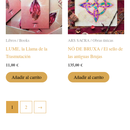
puede
elegir
en
la
página
de
Libros / Books
ARS SACRA / Obras únicas
produc
LUME, la Llama de la
NÓ DE BRUXA / El sello de
Trasmutación
las antiguas Brujas
11,00
€
135,00
€
Añadir al carrito
Añadir al carrito
1
2
→