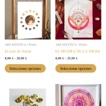
ARS MYSTICA / Prints
ARS MYSTICA / Prints
El ciclo de Selene
EL MUDRA DE LA DIOSA
Rango
Rango
8,00
€
-
20,00
€
8,00
€
-
25,00
€
de
de
Este
Este
precios:
precios:
Seleccionar opciones
Seleccionar opciones
desde
desde
producto
produc
8,00 €
8,00 €
tiene
tiene
hasta
hasta
múltiples
múltip
20,00 €
25,00 €
variantes.
variant
Las
Las
opciones
opcion