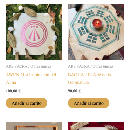
múltiples
Las
110,00 €
variantes.
opcion
Las
se
opciones
puede
se
elegir
pueden
en
elegir
la
en
página
la
de
ARS SACRA / Obras únicas
ARS SACRA / Obras únicas
página
produc
AWEN / La Inspiración del
BAGUA / El Arte de la
de
Alma
Geomancia
producto
100,00
€
90,00
€
Añadir al carrito
Añadir al carrito