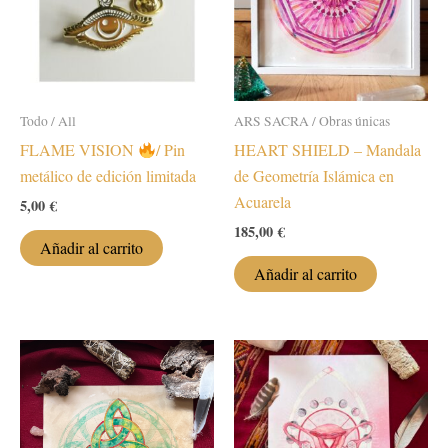
se
se
pueden
puede
elegir
elegir
en
en
la
la
Todo / All
ARS SACRA / Obras únicas
página
página
FLAME VISION
/ Pin
HEART SHIELD – Mandala
de
de
metálico de edición limitada
de Geometría Islámica en
producto
produc
Acuarela
5,00
€
185,00
€
Añadir al carrito
Añadir al carrito