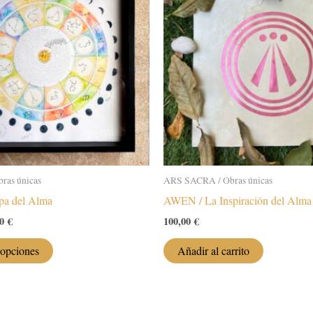
ras únicas
ARS SACRA / Obras únicas
pa del Alma
AWEN / La Inspiración del Alma
Rango
00
€
100,00
€
de
Este
precios:
 opciones
Añadir al carrito
desde
producto
480,00 €
tiene
hasta
múltiples
500,00 €