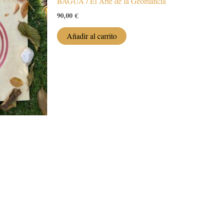
BAGUA / El Arte de la Geomancia
90,00
€
Añadir al carrito