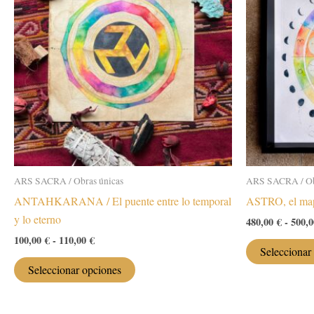
ARS SACRA / Obras únicas
ARS SACRA / Ob
ANTAHKARANA / El puente entre lo temporal
ASTRO, el ma
y lo eterno
480,00
€
-
500,
Rango
100,00
€
-
110,00
€
Seleccionar
de
Este
precios:
Seleccionar opciones
desde
producto
100,00 €
tiene
hasta