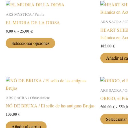
múltiples
110,00 €
variantes.
ARS MYSTICA / Prints
Las
ARS SACRA / Ob
EL MUDRA DE LA DIOSA
opciones
HEART SHIELD
se
Rango
8,00
€
-
25,00
€
de
Islámica en Ac
pueden
Este
precios:
Seleccionar opciones
elegir
185,00
€
desde
producto
8,00 €
en
tiene
hasta
Añadir al ca
la
múltiples
25,00 €
página
variantes.
de
Las
producto
opciones
ARS SACRA / Ob
se
ARS SACRA / Obras únicas
ORIGO, el Pri
pueden
NÓ DE BRUXA / El sello de las antiguas Brujas
elegir
500,00
€
-
550,
en
135,00
€
Seleccionar
la
Añadir al carrito