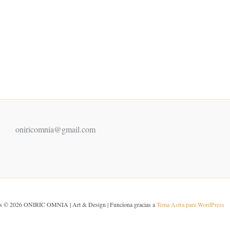
tiene
hasta
múltiples
210,00 €
variantes.
Las
opciones
se
pueden
elegir
en
la
oniricomnia@gmail.com
página
de
producto
os © 2026 ONIRIC OMNIA | Art & Design | Funciona gracias a
Tema Astra para WordPress