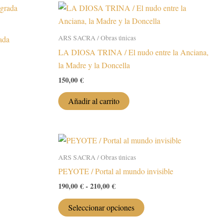
ARS SACRA / Obras únicas
ada
LA DIOSA TRINA / El nudo entre la Anciana,
la Madre y la Doncella
150,00
€
Añadir al carrito
ARS SACRA / Obras únicas
PEYOTE / Portal al mundo invisible
Rango
190,00
€
-
210,00
€
de
Este
precios:
Seleccionar opciones
desde
producto
190,00 €