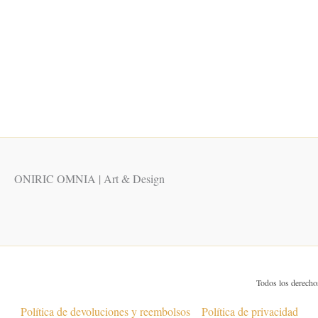
tiene
hasta
múltiples
550,00 €
variantes.
Las
opciones
se
pueden
elegir
en
la
ONIRIC OMNIA | Art & Design
página
de
producto
Todos los derech
Política de devoluciones y reembolsos
Política de privacidad