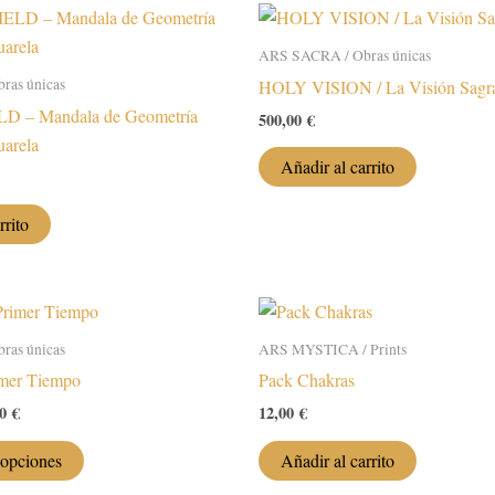
variantes.
Las
ARS SACRA / Obras únicas
opciones
ras únicas
HOLY VISION / La Visión Sagr
se
 – Mandala de Geometría
pueden
500,00
€
uarela
elegir
Añadir al carrito
en
la
rrito
página
de
producto
ras únicas
ARS MYSTICA / Prints
mer Tiempo
Pack Chakras
Rango
00
€
12,00
€
de
Este
precios:
 opciones
Añadir al carrito
desde
producto
500,00 €