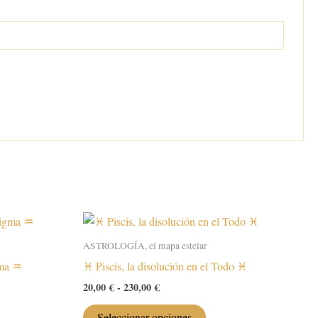
ASTROLOGÍA, el mapa estelar
ma ♒️
♓️ Piscis, la disolución en el Todo ♓️
Rango
20,00
€
-
230,00
€
de
Este
precios:
Seleccionar opciones