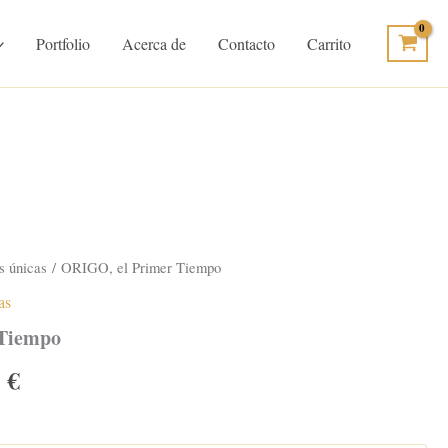
Portfolio
Acerca de
Contacto
Carrito
 únicas
/ ORIGO, el Primer Tiempo
as
 Tiempo
Rango
0
€
de