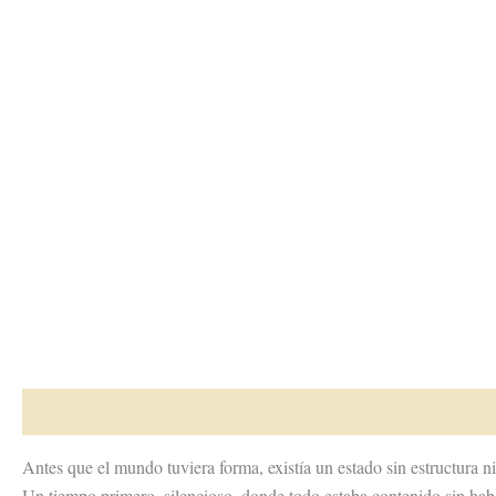
Descripción
Información adicional
Valoraciones (0)
Antes que el mundo tuviera forma, existía un estado sin estructura ni
Un tiempo primero, silencioso, donde todo estaba contenido sin hab