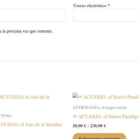
Correo electrónico
*
a la próxima vez que comente.
ASTROLOGÍA, el mapa estelar
Prints
♒️ ACUARIO, el Nuevo Paradig
UEGO, el Año de la Siembra
Rango
20,00
€
-
230,00
€
de
Este
precios:
Seleccionar opciones