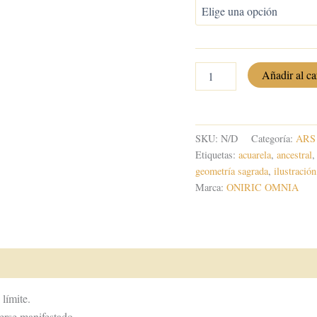
ORIGO,
Añadir al ca
el
Primer
Tiempo
cantidad
SKU:
N/D
Categoría:
ARS 
Etiquetas:
acuarela
,
ancestral
geometría sagrada
,
ilustración
Marca:
ONIRIC OMNIA
 límite.
erse manifestado.