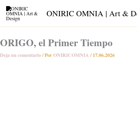
Ir
ONIRIC OMNIA | Art & D
al
contenido
ORIGO, el Primer Tiempo
Deja un comentario
/ Por
ONIRICOMNIA
/
17.06.2026