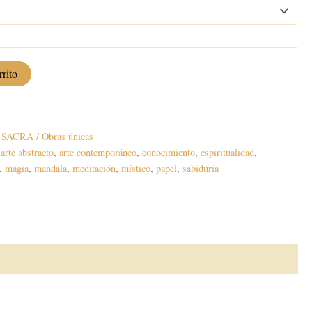
precios:
desde
500,00 €
rrito
hasta
550,00 €
SACRA / Obras únicas
,
arte abstracto
,
arte contemporáneo
,
conocimiento
,
espiritualidad
,
,
magia
,
mandala
,
meditación
,
místico
,
papel
,
sabiduría